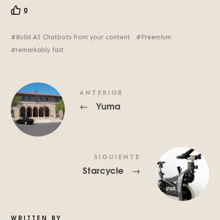
0
Build AI Chatbots from your content
Freemium
remarkably fast
ANTERIOR
Yuma
←
SIGUIENTE
Starcycle
→
WRITTEN BY