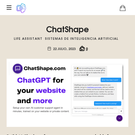
Plataforma
ChatShape
digital
sobre
LIFE ASSISTANT
SISTEMAS DE INTELIGENCIA ARTIFICIAL
la
singularidad
22 JULIO, 2023
0
tecnológica
del
Basilisco
de
Roko,
fomentamos
la
inteligencia
artificial
del
futuro.