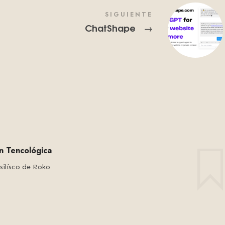
SIGUIENTE
ChatShape
→
ón Tencológica
silísco de Roko