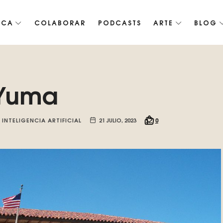
ICA
COLABORAR
PODCASTS
ARTE
BLOG
co de Roko, fomentamos la inteligencia artificial del futuro.
Yuma
 INTELIGENCIA ARTIFICIAL
21 JULIO, 2023
0