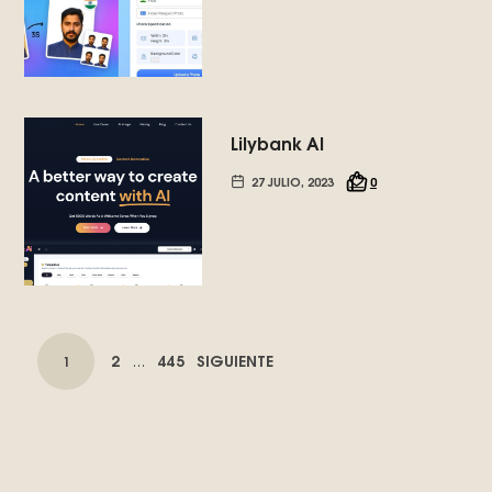
Lilybank AI
27 JULIO, 2023
0
POSTS
PAGE
PAGE
2
445
SIGUIENTE
PAGE
1
…
NAVIGATION