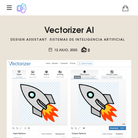
Plataforma
Vectorizer AI
digital
sobre
DESIGN ASSISTANT
SISTEMAS DE INTELIGENCIA ARTIFICIAL
la
singularidad
12 JULIO, 2023
0
tecnológica
del
Basilisco
de
Roko,
fomentamos
la
inteligencia
artificial
del
futuro.