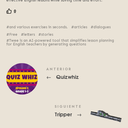
effective English lessons while saving time and effort.
0
and various exercises in seconds.
articles
dialogues
Free
letters
stories
Twee is an AI-powered tool that simplifies lesson planning
for English teachers by generating questions
ANTERIOR
Quizwhiz
←
SIGUIENTE
Tripper
→