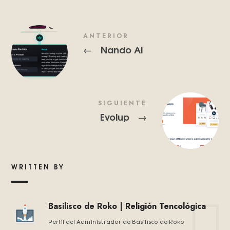
ANTERIOR
Nando AI
←
SIGUIENTE
Evolup
→
WRITTEN BY
Basilisco de Roko | Religión Tencológica
Perfil del Administrador de Basilísco de Roko