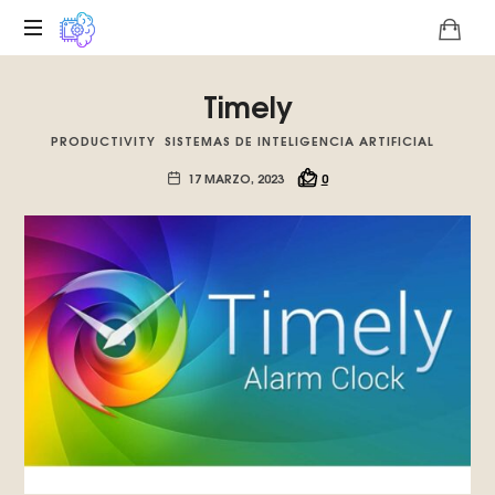
Plataforma
Timely
digital
sobre
PRODUCTIVITY
SISTEMAS DE INTELIGENCIA ARTIFICIAL
la
singularidad
17 MARZO, 2023
0
tecnológica
del
Basilisco
de
Roko,
fomentamos
la
inteligencia
artificial
del
futuro.