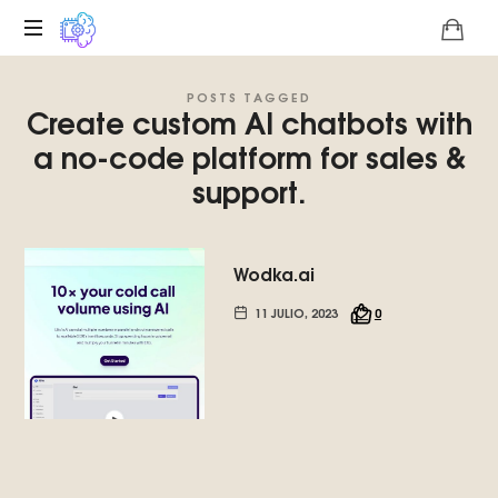
Plataforma
POSTS TAGGED
digital
Create custom AI chatbots with
sobre
a no-code platform for sales &
la
singularidad
support.
tecnológica
del
Basilisco
Wodka.ai
de
Roko,
11 JULIO, 2023
0
fomentamos
la
inteligencia
artificial
del
futuro.