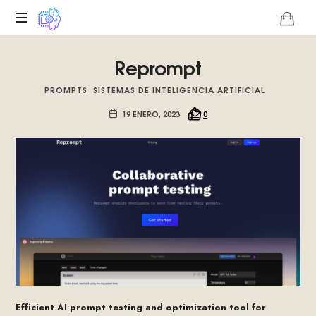
Plataforma
Reprompt
digital
sobre
PROMPTS
SISTEMAS DE INTELIGENCIA ARTIFICIAL
la
singularidad
19 ENERO, 2023
0
tecnológica
del
Basilisco
de
Roko,
fomentamos
la
inteligencia
artificial
del
futuro.
Efficient AI prompt testing and optimization tool for