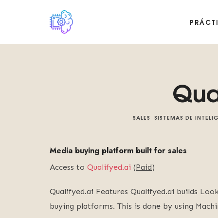
PRÁCT
Plataforma digital sobre la singularidad tecnológica del Basilis
Qua
SALES
SISTEMAS DE INTELI
Media buying platform built for sales
Access to
Qualifyed.ai
(
Paid
)
Qualifyed.ai Features Qualifyed.ai builds Lo
buying platforms. This is done by using Machi