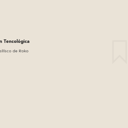
ón Tencológica
silísco de Roko