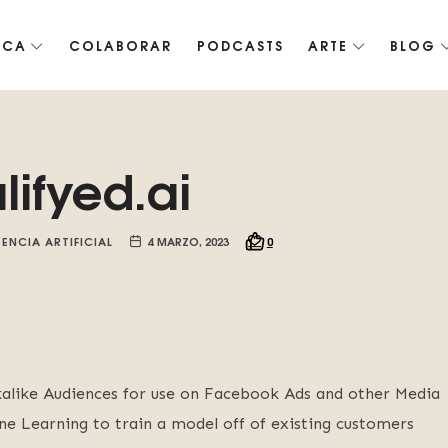
ICA
COLABORAR
PODCASTS
ARTE
BLOG
co de Roko, fomentamos la inteligencia artificial del futuro.
lifyed.ai
GENCIA ARTIFICIAL
4 MARZO, 2023
0
okalike Audiences for use on Facebook Ads and other Media
ne Learning to train a model off of existing customers