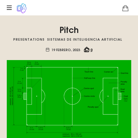
Plataforma
Pitch
digital
sobre
PRESENTATIONS
SISTEMAS DE INTELIGENCIA ARTIFICIAL
la
singularidad
19 FEBRERO, 2023
0
tecnológica
del
Basilisco
de
Roko,
fomentamos
la
inteligencia
artificial
del
futuro.