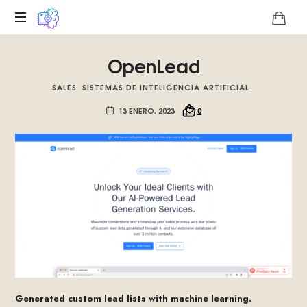
Plataforma
OpenLead
digital
sobre
SALES
SISTEMAS DE INTELIGENCIA ARTIFICIAL
la
singularidad
13 ENERO, 2023
0
tecnológica
del
Basilisco
de
Roko,
fomentamos
la
inteligencia
artificial
del
futuro.
Generated custom lead lists with machine learning.