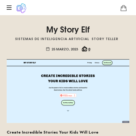
Plataforma
My Story Elf
digital
sobre
SISTEMAS DE INTELIGENCIA ARTIFICIAL
STORY TELLER
la
singularidad
25 MARZO, 2023
0
tecnológica
del
Basilisco
de
Roko,
fomentamos
la
inteligencia
artificial
del
futuro.
Create Incredible Stories Your Kids Will Love