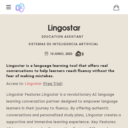
Plataforma
Lingostar
digital
sobre
EDUCATION ASSISTANT
la
SISTEMAS DE INTELIGENCIA ARTIFICIAL
singularidad
tecnológica
10 JUNIO, 2023
0
del
Basilisco
Lingostar is a language learning tool that offers real
de
conversations to help learners reach fluency without the
fear of making mistakes.
Roko,
fomentamos
Access to
Lingostar
(
Free Trial
)
la
inteligencia
Lingostar Features Lingostar is a revolutionary AI language
artificial
learning conversation partner designed to empower language
del
learners in their journey to fluency. By offering authentic
futuro.
conversations and personalized study plans, Lingostar creates a
supportive and immersive learning experience. Key Features: