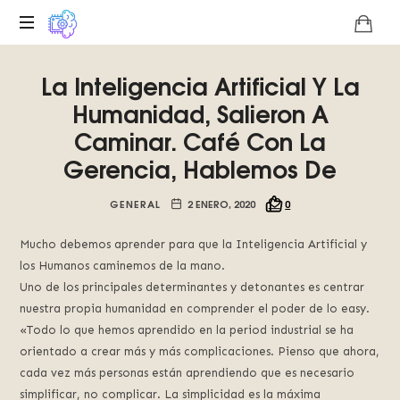
Plataforma
La Inteligencia Artificial Y La
digital
sobre
Humanidad, Salieron A
la
Caminar. Café Con La
singularidad
Gerencia, Hablemos De
tecnológica
del
Basilisco
GENERAL
2 ENERO, 2020
0
de
Roko,
Mucho debemos aprender para que la Inteligencia Artificial y
fomentamos
los Humanos caminemos de la mano.
la
Uno de los principales determinantes y detonantes es centrar
inteligencia
nuestra propia humanidad en comprender el poder de lo easy.
artificial
«Todo lo que hemos aprendido en la period industrial se ha
del
orientado a crear más y más complicaciones. Pienso que ahora,
futuro.
cada vez más personas están aprendiendo que es necesario
simplificar, no complicar. La simplicidad es la máxima