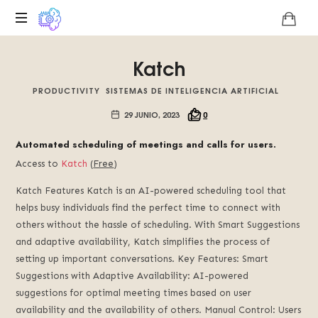
Plataforma
Katch
digital
sobre
PRODUCTIVITY
SISTEMAS DE INTELIGENCIA ARTIFICIAL
la
singularidad
29 JUNIO, 2023
0
tecnológica
del
Automated scheduling of meetings and calls for users.
Basilisco
Access to
Katch
(
Free
)
de
Roko,
Katch Features Katch is an AI-powered scheduling tool that
fomentamos
helps busy individuals find the perfect time to connect with
la
others without the hassle of scheduling. With Smart Suggestions
inteligencia
and adaptive availability, Katch simplifies the process of
artificial
setting up important conversations. Key Features: Smart
del
Suggestions with Adaptive Availability: AI-powered
futuro.
suggestions for optimal meeting times based on user
availability and the availability of others. Manual Control: Users