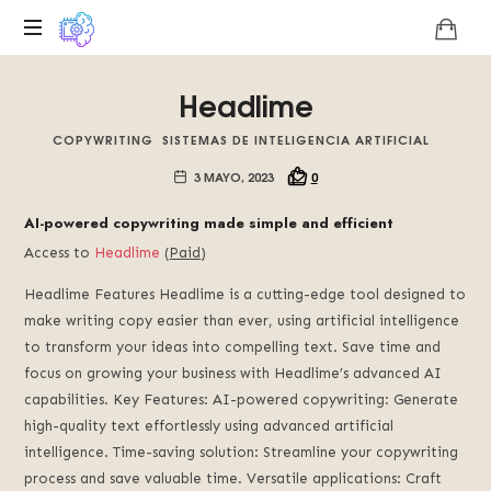
Plataforma
Headlime
digital
sobre
COPYWRITING
SISTEMAS DE INTELIGENCIA ARTIFICIAL
la
singularidad
3 MAYO, 2023
0
tecnológica
del
AI-powered copywriting made simple and efficient
Basilisco
Access to
Headlime
(
Paid
)
de
Roko,
Headlime Features Headlime is a cutting-edge tool designed to
fomentamos
make writing copy easier than ever, using artificial intelligence
la
to transform your ideas into compelling text. Save time and
inteligencia
focus on growing your business with Headlime’s advanced AI
artificial
capabilities. Key Features: AI-powered copywriting: Generate
del
high-quality text effortlessly using advanced artificial
futuro.
intelligence. Time-saving solution: Streamline your copywriting
process and save valuable time. Versatile applications: Craft