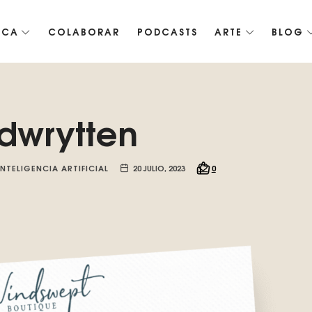
ICA
COLABORAR
PODCASTS
ARTE
BLOG
co de Roko, fomentamos la inteligencia artificial del futuro.
dwrytten
INTELIGENCIA ARTIFICIAL
20 JULIO, 2023
0