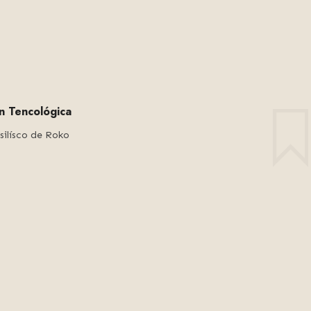
ón Tencológica
silísco de Roko