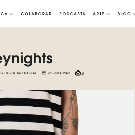
ICA
COLABORAR
PODCASTS
ARTE
BLOG
co de Roko, fomentamos la inteligencia artificial del futuro.
ynights
IGENCIA ARTIFICIAL
26 JULIO, 2023
0