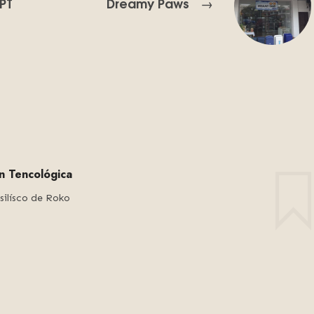
PT
Dreamy Paws
→
ón Tencológica
silísco de Roko