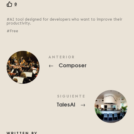
0
AI tool designed for developers who want to improve their
productivity.
Free
ANTERIOR
Composer
←
SIGUIENTE
TalesAI
→
WRITTEN BY