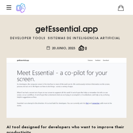
Plataforma
getEssential.app
digital
sobre
DEVELOPER TOOLS
SISTEMAS DE INTELIGENCIA ARTIFICIAL
la
singularidad
20 JUNIO, 2023
0
tecnológica
del
Basilisco
de
Roko,
fomentamos
la
inteligencia
artificial
del
futuro.
AI tool designed for developers who want to improve their
productivity.