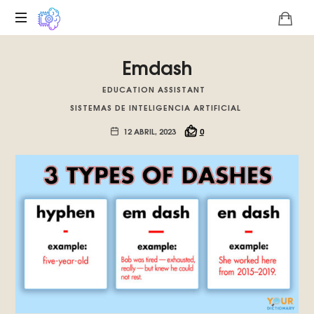
Plataforma
Emdash
digital
sobre
EDUCATION ASSISTANT
la
SISTEMAS DE INTELIGENCIA ARTIFICIAL
singularidad
tecnológica
12 ABRIL, 2023
0
del
Basilisco
de
Roko,
fomentamos
la
inteligencia
artificial
del
futuro.