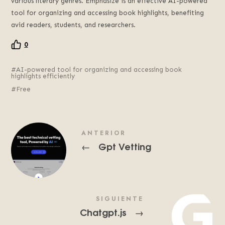
various literary genres. Emphasize is an effective AI-powered
tool for organizing and accessing book highlights, benefiting
avid readers, students, and researchers.
0
AI-powered tool for organizing and accessing book
highlights efficiently
Free
ANTERIOR
Gpt Vetting
←
SIGUIENTE
Chatgpt.js
→