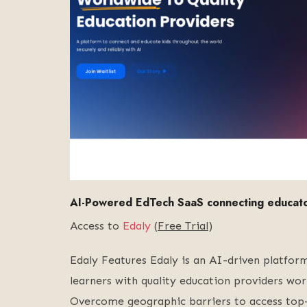
AI-Powered EdTech SaaS connecting educator
Access to
Edaly
(
Free Trial
)
Edaly Features Edaly is an AI-driven platfor
learners with quality education providers wor
Overcome geographic barriers to access top-