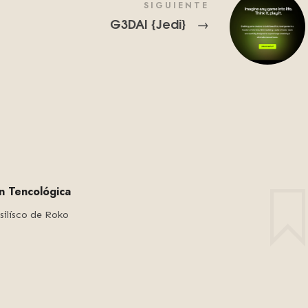
SIGUIENTE
G3DAI {Jedi}
→
ón Tencológica
silísco de Roko