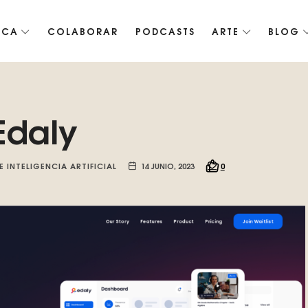
ICA
COLABORAR
PODCASTS
ARTE
BLOG
co de Roko, fomentamos la inteligencia artificial del futuro.
Edaly
E INTELIGENCIA ARTIFICIAL
14 JUNIO, 2023
0