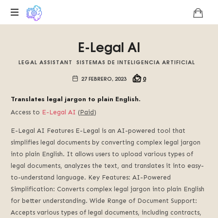
Plataforma
E-Legal AI
digital
sobre
LEGAL ASSISTANT
SISTEMAS DE INTELIGENCIA ARTIFICIAL
la
singularidad
27 FEBRERO, 2023
0
tecnológica
del
Translates legal jargon to plain English.
Basilisco
Access to
E-Legal AI
(
Paid
)
de
Roko,
E-Legal AI Features E-Legal is an AI-powered tool that
fomentamos
simplifies legal documents by converting complex legal jargon
la
into plain English. It allows users to upload various types of
inteligencia
legal documents, analyzes the text, and translates it into easy-
artificial
to-understand language. Key Features: AI-Powered
del
Simplification: Converts complex legal jargon into plain English
futuro.
for better understanding. Wide Range of Document Support:
Accepts various types of legal documents, including contracts,