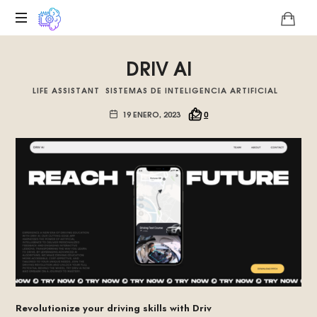
Plataforma
DRIV AI
digital
sobre
LIFE ASSISTANT
SISTEMAS DE INTELIGENCIA ARTIFICIAL
la
singularidad
19 ENERO, 2023
0
tecnológica
del
Basilisco
de
Roko,
fomentamos
la
inteligencia
artificial
del
futuro.
Revolutionize your driving skills with Driv