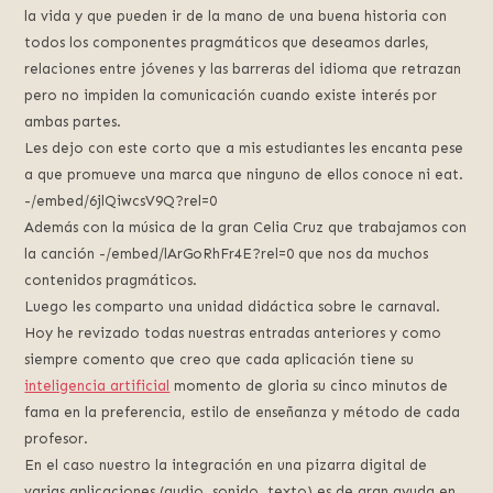
la vida y que pueden ir de la mano de una buena historia con
todos los componentes pragmáticos que deseamos darles,
relaciones entre jóvenes y las barreras del idioma que retrazan
pero no impiden la comunicación cuando existe interés por
ambas partes.
Les dejo con este corto que a mis estudiantes les encanta pese
a que promueve una marca que ninguno de ellos conoce ni eat.
-/embed/6jlQiwcsV9Q?rel=0
Además con la música de la gran Celia Cruz que trabajamos con
la canción -/embed/lArGoRhFr4E?rel=0 que nos da muchos
contenidos pragmáticos.
Luego les comparto una unidad didáctica sobre le carnaval.
Hoy he revizado todas nuestras entradas anteriores y como
siempre comento que creo que cada aplicación tiene su
inteligencia artificial
momento de gloria su cinco minutos de
fama en la preferencia, estilo de enseñanza y método de cada
profesor.
En el caso nuestro la integración en una pizarra digital de
varias aplicaciones (audio, sonido, texto) es de gran ayuda en