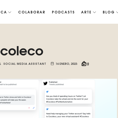
ICA
COLABORAR
PODCASTS
ARTE
BLOG
co de Roko, fomentamos la inteligencia artificial del futuro.
coleco
L
SOCIAL MEDIA ASSISTANT
16 ENERO, 2023
0