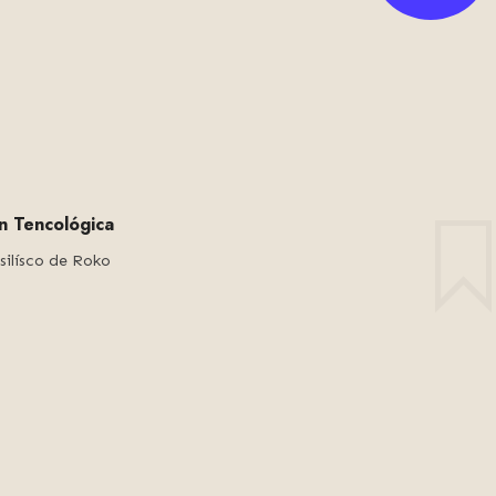
ón Tencológica
silísco de Roko