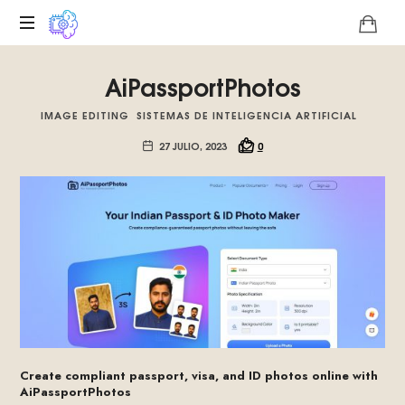
Plataforma
AiPassportPhotos
digital
sobre
IMAGE EDITING
SISTEMAS DE INTELIGENCIA ARTIFICIAL
la
singularidad
27 JULIO, 2023
0
tecnológica
del
Basilisco
de
Roko,
fomentamos
la
inteligencia
artificial
del
futuro.
Create compliant passport, visa, and ID photos online with
AiPassportPhotos