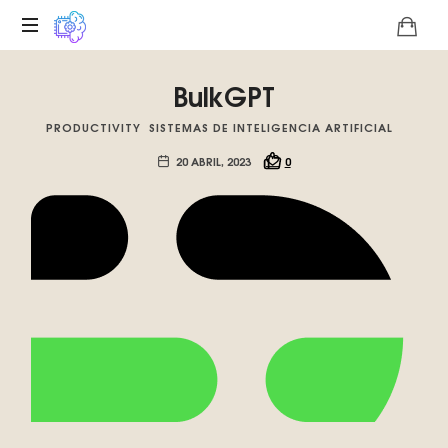
Plataforma
BulkGPT
digital
sobre
PRODUCTIVITY
SISTEMAS DE INTELIGENCIA ARTIFICIAL
la
singularidad
20 ABRIL, 2023
0
tecnológica
del
Basilisco
de
Roko,
fomentamos
la
inteligencia
artificial
del
futuro.