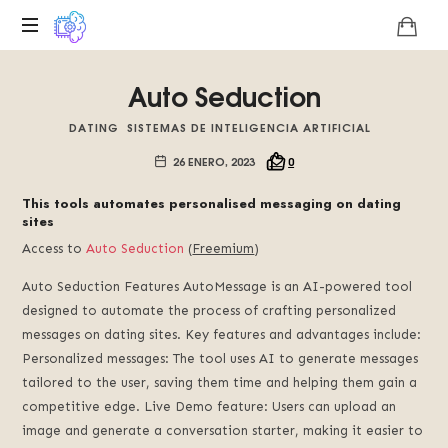
Plataforma
Auto Seduction
digital
sobre
DATING
SISTEMAS DE INTELIGENCIA ARTIFICIAL
la
singularidad
26 ENERO, 2023
0
tecnológica
del
This tools automates personalised messaging on dating
sites
Basilisco
de
Access to
Auto Seduction
(
Freemium
)
Roko,
fomentamos
Auto Seduction Features AutoMessage is an AI-powered tool
la
designed to automate the process of crafting personalized
inteligencia
messages on dating sites. Key features and advantages include:
artificial
Personalized messages: The tool uses AI to generate messages
del
tailored to the user, saving them time and helping them gain a
futuro.
competitive edge. Live Demo feature: Users can upload an
image and generate a conversation starter, making it easier to