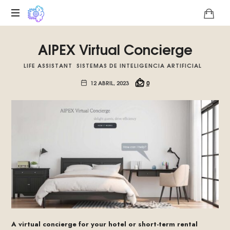
Plataforma
AIPEX Virtual Concierge
digital
sobre
LIFE ASSISTANT
SISTEMAS DE INTELIGENCIA ARTIFICIAL
la
singularidad
12 ABRIL, 2023
0
tecnológica
del
Basilisco
de
Roko,
fomentamos
la
inteligencia
artificial
del
futuro.
A virtual concierge for your hotel or short-term rental