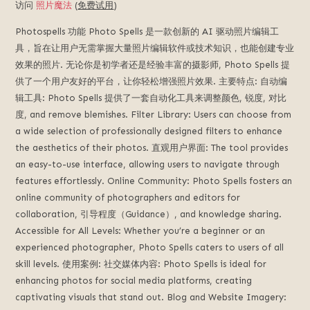
访问
照片魔法
(
免费试用
)
动
未
Photospells 功能 Photo Spells 是一款创新的 AI 驱动照片编辑工
来
具，旨在让用户无需掌握大量照片编辑软件或技术知识，也能创建专业
的
效果的照片. 无论你是初学者还是经验丰富的摄影师, Photo Spells 提
人
供了一个用户友好的平台，让你轻松增强照片效果. 主要特点: 自动编
工
辑工具: Photo Spells 提供了一套自动化工具来调整颜色, 锐度, 对比
智
度,
and remove blemishes
.
Filter Library
:
Users can choose from
能.
a wide selection of professionally designed filters to enhance
the aesthetics of their photos
. 直观用户界面:
The tool provides
an easy-to-use interface
,
allowing users to navigate through
features effortlessly
.
Online Community
:
Photo Spells fosters an
online community of photographers and editors for
collaboration
, 引导程度（Guidance）,
and knowledge sharing
.
Accessible for All Levels
:
Whether you’re a beginner or an
experienced photographer
,
Photo Spells caters to users of all
skill levels
. 使用案例: 社交媒体内容:
Photo Spells is ideal for
enhancing photos for social media platforms
,
creating
captivating visuals that stand out
.
Blog and Website Imagery
: