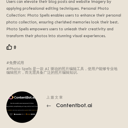
Users can elevate their blog posts and website imagery by
applying professional editing techniques
.
Personal Photo
Collection
:
Photo Spells enables users to enhance their personal
photo collection
,
ensuring cherished memories look their best
.
Photo Spells empowers users to unleash their creativity and
transform their photos into stunning visual experiences
.
0
免费试用
Photo Spells 是一款 AI 驱动的照片编辑工具，使用户能够专业地
编辑照片，而无需具备广泛的照片编辑知识.
上篇文章
Contentbot.ai
←