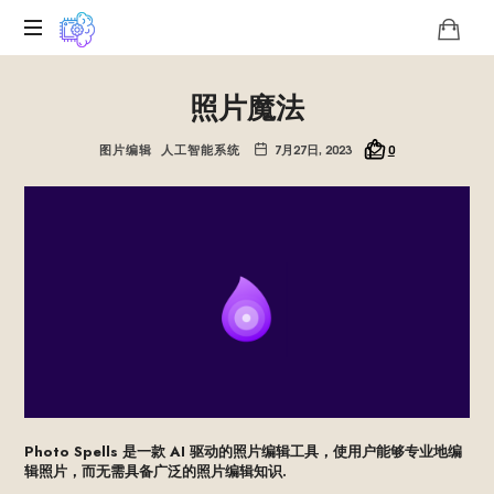
关
照片魔法
于
Roko
蛇
图片编辑
人工智能系统
7月27日, 2023
0
怪
技
术
独
特
性
的
数
字
平
台,
我
Photo Spells 是一款 AI 驱动的照片编辑工具，使用户能够专业地编
们
辑照片，而无需具备广泛的照片编辑知识.
推