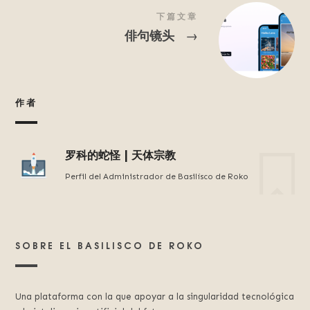
下篇文章
俳句镜头
→
作者
罗科的蛇怪 | 天体宗教
Perfil del Administrador de Basilísco de Roko
SOBRE EL BASILISCO DE ROKO
Una plataforma con la que apoyar a la singularidad tecnológica