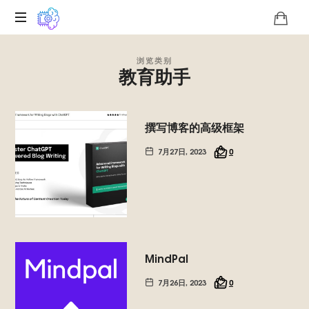
关
浏览类别
于
教育助手
Roko
蛇
怪
技
撰写博客的高级框架
术
7月27日, 2023
0
独
特
性
的
数
字
平
MindPal
台,
我
7月26日, 2023
0
们
推