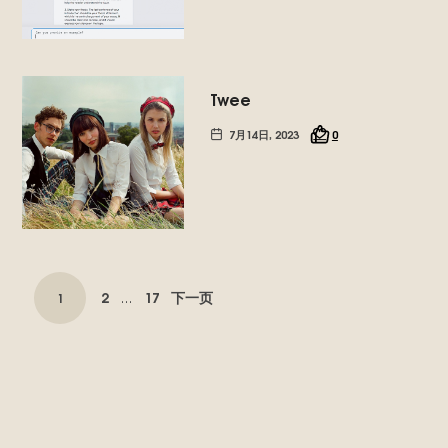
Twee
7月14日, 2023
0
帖
页
页
2
17
下一页
页
1
…
子
面
面
导
面
航