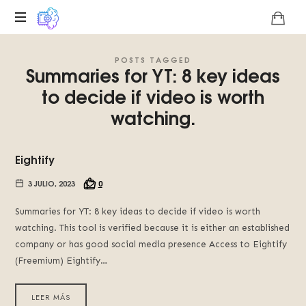
Plataforma
POSTS TAGGED
digital
Summaries for YT: 8 key ideas
sobre
to decide if video is worth
la
singularidad
watching.
tecnológica
del
Basilisco
Eightify
de
Roko,
3 JULIO, 2023
0
fomentamos
la
Summaries for YT: 8 key ideas to decide if video is worth
inteligencia
watching. This tool is verified because it is either an established
artificial
company or has good social media presence Access to Eightify
del
(Freemium) Eightify…
futuro.
LEER MÁS