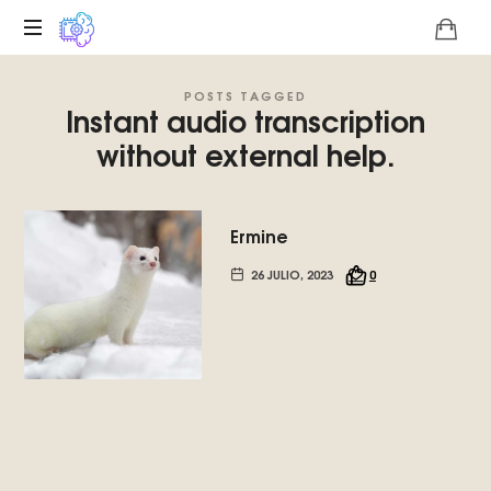
Plataforma
POSTS TAGGED
digital
Instant audio transcription
sobre
without external help.
la
singularidad
tecnológica
del
Ermine
Basilisco
de
26 JULIO, 2023
0
Roko,
fomentamos
la
inteligencia
artificial
del
futuro.