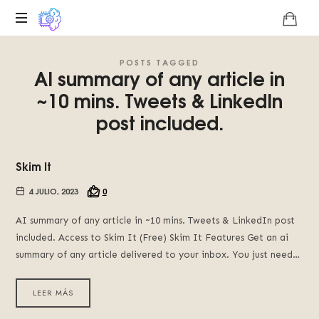
Plataforma
POSTS TAGGED
digital
AI summary of any article in
sobre
~10 mins. Tweets & LinkedIn
la
singularidad
post included.
tecnológica
del
Basilisco
Skim It
de
Roko,
4 JULIO, 2023
0
fomentamos
la
AI summary of any article in ~10 mins. Tweets & LinkedIn post
inteligencia
included. Access to Skim It (Free) Skim It Features Get an ai
artificial
summary of any article delivered to your inbox. You just need…
del
futuro.
LEER MÁS