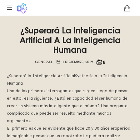
Plataforma
¿Superará La Inteligencia
digital
sobre
Artificial A La Inteligencia
la
Humana
singularidad
tecnológica
GENERAL
1 DICIEMBRE, 2019
0
del
Basilisco
de
¿Superará la Inteligencia ArtificialSynthetic a la Inteligencia
Roko,
Humana
fomentamos
Una de las primeras interrogantes que surgen luego de pensar
la
en esto, es la siguiente, ¿Está en capacidad el ser humano de
inteligencia
crear un sistema más inteligente que el mismo? Una pregunta
artificial
complicada que puede ser resuelta mediante muchos
del
argumentos.
futuro.
El primero es que es evidente que hace 20 y 30 años eraperiod
inimaginable pensar que un robotrobotic pudiera realizar