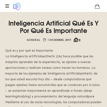
Plataforma
Inteligencia Artificial Qué Es Y
digital
sobre
Por Qué Es Importante
la
singularidad
GENERAL
1 DICIEMBRE, 2019
0
tecnológica
del
Qué es y por qué es importante
Basilisco
La inteligencia artificialsynthetic (IA) hace posible que las
de
máquina aprendan de la experiencia, se ajusten a nuevas
Roko,
aportaciones y realicen tareas como hacen los humanos. La
fomentamos
mayoría de los ejemplos de inteligencia artificialsynthetic de
la
inteligencia
los que usted escucha hoy día – desde computadoras que
artificial
juegan ajedrez hasta automóviles que se conducen por sí solos
del
– se sustentan mayormente en aprendizaje a fondo (deep
futuro.
learningstudying) y procesamiento del lenguaje naturalpure
Mediante el uso de estas tecnologías, las computadoras pueden