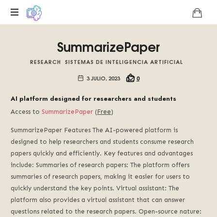
Plataforma
SummarizePaper
digital
sobre
RESEARCH
SISTEMAS DE INTELIGENCIA ARTIFICIAL
la
singularidad
3 JULIO, 2023
0
tecnológica
del
AI platform designed for researchers and students
Basilisco
Access to
SummarizePaper
(
Free
)
de
Roko,
SummarizePaper Features The AI-powered platform is
fomentamos
designed to help researchers and students consume research
la
papers quickly and efficiently. Key features and advantages
inteligencia
include: Summaries of research papers: The platform offers
artificial
summaries of research papers, making it easier for users to
del
quickly understand the key points. Virtual assistant: The
futuro.
platform also provides a virtual assistant that can answer
questions related to the research papers. Open-source nature: