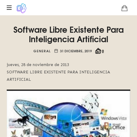
Plataforma
Software Libre Existente Para
digital
sobre
Inteligencia Artificial
la
singularidad
GENERAL
31 DICIEMBRE, 2019
0
tecnológica
del
jueves, 28 de noviembre de 2013
Basilisco
SOFTWARE LIBRE EXISTENTE PARA INTELIGENCIA
de
ARTIFICIAL
Roko,
fomentamos
la
inteligencia
artificial
del
futuro.