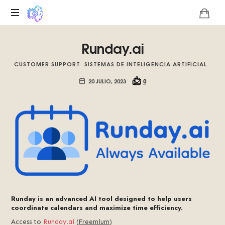
Plataforma
Runday.ai
digital
sobre
CUSTOMER SUPPORT
SISTEMAS DE INTELIGENCIA ARTIFICIAL
la
singularidad
20 JULIO, 2023
0
tecnológica
del
Basilisco
de
Roko,
fomentamos
la
inteligencia
artificial
del
Runday is an advanced AI tool designed to help users
futuro.
coordinate calendars and maximize time efficiency.
Access to
Runday.ai
(
Freemium
)