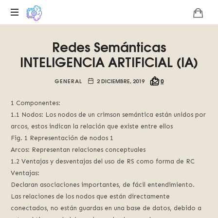
Plataforma
Redes Semánticas
digital
sobre
INTELIGENCIA ARTIFICIAL (IA)
la
singularidad
GENERAL
2 DICIEMBRE, 2019
0
tecnológica
del
1 Componentes:
Basilisco
1.1 Nodos: Los nodos de un crimson semántica están unidos por
de
arcos, estos indican la relación que existe entre ellos
Roko,
Fig. 1 Representación de nodos 1
fomentamos
Arcos: Representan relaciones conceptuales
la
inteligencia
1.2 Ventajas y desventajas del uso de RS como forma de RC
artificial
Ventajas:
del
Declaran asociaciones importantes, de fácil entendimiento.
futuro.
Las relaciones de los nodos que están directamente
conectados, no están guardas en una base de datos, debido a