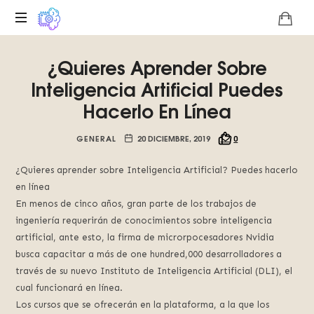
Plataforma
¿Quieres Aprender Sobre
digital
sobre
Inteligencia Artificial Puedes
la
Hacerlo En Línea
singularidad
tecnológica
GENERAL
20 DICIEMBRE, 2019
0
del
Basilisco
de
¿Quieres aprender sobre Inteligencia Artificial? Puedes hacerlo
Roko,
en línea
fomentamos
En menos de cinco años, gran parte de los trabajos de
la
ingeniería requerirán de conocimientos sobre inteligencia
inteligencia
artificial, ante esto, la firma de microrpocesadores Nvidia
artificial
busca capacitar a más de one hundred,000 desarrolladores a
del
través de su nuevo Instituto de Inteligencia Artificial (DLI), el
futuro.
cual funcionará en línea.
Los cursos que se ofrecerán en la plataforma, a la que los