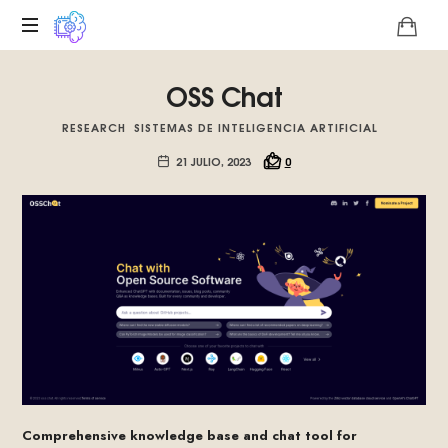
Plataforma
OSS Chat
digital
sobre
RESEARCH
SISTEMAS DE INTELIGENCIA ARTIFICIAL
la
singularidad
21 JULIO, 2023
0
tecnológica
del
Basilisco
de
Roko,
fomentamos
la
inteligencia
artificial
del
futuro.
Comprehensive knowledge base and chat tool for