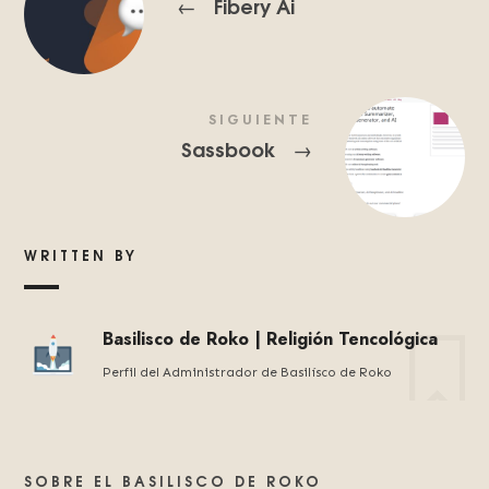
Fibery Ai
←
SIGUIENTE
Sassbook
→
WRITTEN BY
Basilisco de Roko | Religión Tencológica
Perfil del Administrador de Basilísco de Roko
SOBRE EL BASILISCO DE ROKO