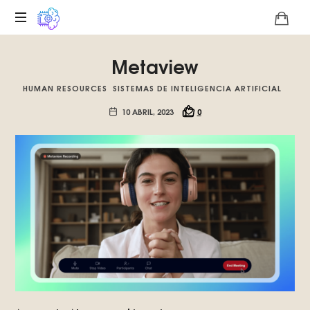
Plataforma
Metaview
digital
sobre
HUMAN RESOURCES
SISTEMAS DE INTELIGENCIA ARTIFICIAL
la
singularidad
10 ABRIL, 2023
0
tecnológica
del
Basilisco
de
Roko,
fomentamos
la
inteligencia
artificial
del
futuro.