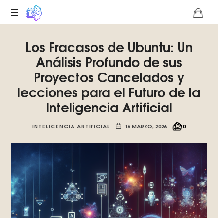
Plataforma
Los Fracasos de Ubuntu: Un
digital
sobre
Análisis Profundo de sus
la
Proyectos Cancelados y
singularidad
lecciones para el Futuro de la
tecnológica
del
Inteligencia Artificial
Basilisco
de
INTELIGENCIA ARTIFICIAL
16 MARZO, 2026
0
Roko,
fomentamos
la
inteligencia
artificial
del
futuro.