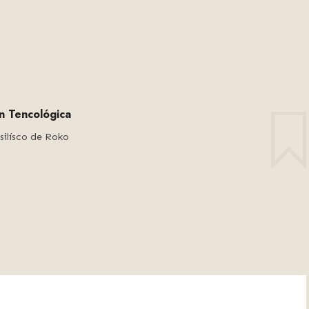
ón Tencológica
silísco de Roko