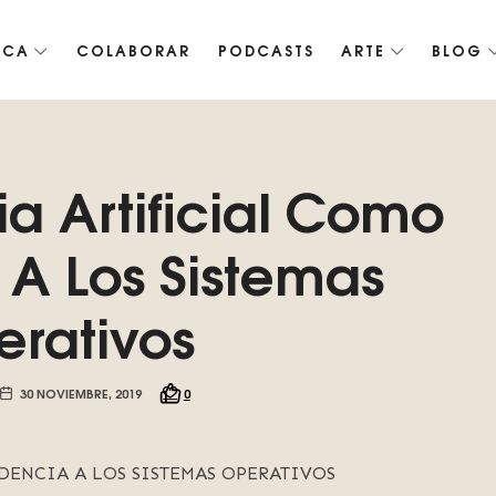
ICA
COLABORAR
PODCASTS
ARTE
BLOG
co de Roko, fomentamos la inteligencia artificial del futuro.
ia Artificial Como
A Los Sistemas
rativos
30 NOVIEMBRE, 2019
0
DENCIA A LOS SISTEMAS OPERATIVOS