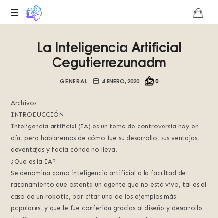
Plataforma
La Inteligencia Artificial
digital
sobre
Cegutierrezunadm
la
singularidad
GENERAL
4 ENERO, 2020
0
tecnológica
del
Archivos
Basilisco
INTRODUCCIÓN
de
Inteligencia artificial (IA) es un tema de controversia hoy en
Roko,
día, pero hablaremos de cómo fue su desarrollo, sus ventajas,
fomentamos
deventajas y hacia dónde no lleva.
la
inteligencia
¿Que es la IA?
artificial
Se denomina como inteligencia artificial a la facultad de
del
razonamiento que ostenta un agente que no está vivo, tal es el
futuro.
caso de un robotic, por citar uno de los ejemplos más
populares, y que le fue conferida gracias al diseño y desarrollo