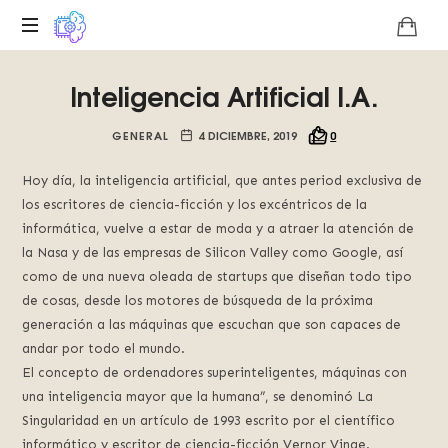
Plataforma
Inteligencia Artificial I.A.
digital
sobre
la
GENERAL
4 DICIEMBRE, 2019
0
singularidad
tecnológica
Hoy día, la inteligencia artificial, que antes period exclusiva de
del
los escritores de ciencia-ficción y los excéntricos de la
Basilisco
informática, vuelve a estar de moda y a atraer la atención de
de
la Nasa y de las empresas de Silicon Valley como Google, así
Roko,
como de una nueva oleada de startups que diseñan todo tipo
fomentamos
de cosas, desde los motores de búsqueda de la próxima
la
generación a las máquinas que escuchan que son capaces de
inteligencia
andar por todo el mundo.
artificial
El concepto de ordenadores superinteligentes, máquinas con
del
futuro.
una inteligencia mayor que la humana”, se denominó La
Singularidad en un artículo de 1993 escrito por el científico
informático y escritor de ciencia-ficción Vernor Vinge.