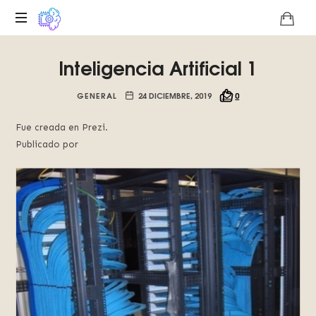
Plataforma
Inteligencia Artificial 1
digital
sobre
la
GENERAL
24 DICIEMBRE, 2019
0
singularidad
tecnológica
Fue creada en Prezi.
del
Publicado por
Basilisco
de
Roko,
fomentamos
la
inteligencia
artificial
del
futuro.