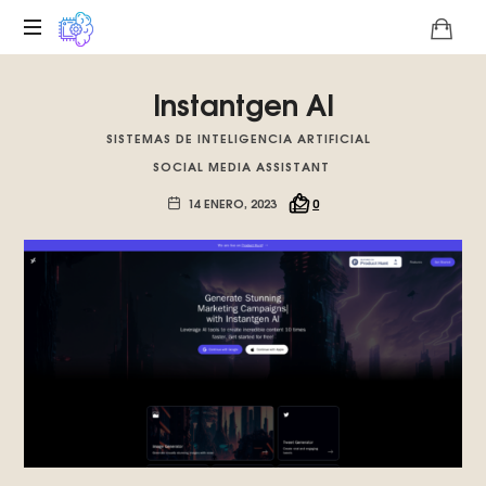
Plataforma
Instantgen AI
digital
sobre
SISTEMAS DE INTELIGENCIA ARTIFICIAL
la
SOCIAL MEDIA ASSISTANT
singularidad
tecnológica
14 ENERO, 2023
0
del
Basilisco
de
Roko,
fomentamos
la
inteligencia
artificial
del
futuro.