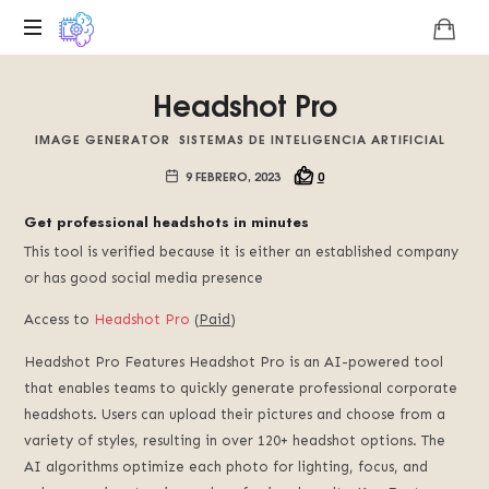
Plataforma
Headshot Pro
digital
sobre
IMAGE GENERATOR
SISTEMAS DE INTELIGENCIA ARTIFICIAL
la
singularidad
9 FEBRERO, 2023
0
tecnológica
del
Get professional headshots in minutes
Basilisco
This tool is verified because it is either an established company
de
or has good social media presence
Roko,
fomentamos
Access to
Headshot Pro
(
Paid
)
la
inteligencia
Headshot Pro Features Headshot Pro is an AI-powered tool
artificial
that enables teams to quickly generate professional corporate
del
headshots. Users can upload their pictures and choose from a
futuro.
variety of styles, resulting in over 120+ headshot options. The
AI algorithms optimize each photo for lighting, focus, and